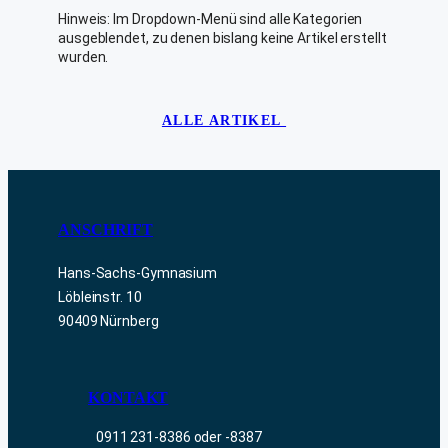
A
Hinweis: Im Dropdown-Menü sind alle Kategorien
T
ausgeblendet, zu denen bislang keine Artikel erstellt
E
wurden.
G
O
R
I
ALLE ARTIKEL
E
N
ANSCHRIFT
Hans-Sachs-Gymnasium
Löbleinstr. 10
90409 Nürnberg
KONTAKT
0911 231-8386 oder -8387