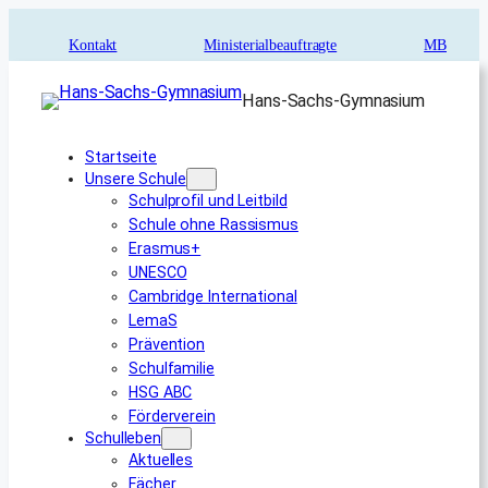
Zum
Inhalt
Kontakt
Ministerialbeauftragte
MB
springen
Hans-Sachs-Gymnasium
Startseite
Unsere Schule
Schulprofil und Leitbild
Schule ohne Rassismus
Erasmus+
UNESCO
Cambridge International
LemaS
Prävention
Schulfamilie
HSG ABC
Förderverein
Schulleben
Aktuelles
Fächer