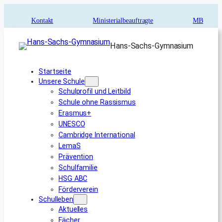
Zum
Inhalt
Kontakt
Ministerialbeauftragte
MB
springen
Hans-Sachs-Gymnasium
Startseite
Unsere Schule
Schulprofil und Leitbild
Schule ohne Rassismus
Erasmus+
UNESCO
Cambridge International
LemaS
Prävention
Schulfamilie
HSG ABC
Förderverein
Schulleben
Aktuelles
Fächer