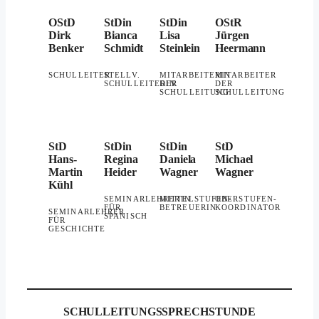
OStD
StDin
StDin
OStR
Dirk
Bianca
Lisa
Jürgen
Benker
Schmidt
Steinlein
Heermann
SCHULLEITER
STELLV.
MITARBEITERIN
MITARBEITER
SCHULLEITERIN
DER
DER
SCHULLEITUNG
SCHULLEITUNG
StD
StDin
StDin
StD
Hans-
Regina
Daniela
Michael
Martin
Heider
Wagner
Wagner
Kühl
SEMINARLEHRERIN
MITTELSTUFEN-
OBERSTUFEN-
FÜR
BETREUERIN
KOORDINATOR
SEMINARLEHRER
SPANISCH
FÜR
GESCHICHTE
SCHULLEITUNGSSPRECHSTUNDE