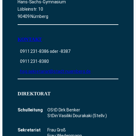
Hans-Sachs-Gymnasium
Löbleinstr. 10
90409 Nürnberg
KONTAKT
0911 231-8386 oder -8387
0911 231-8380
hsg.sekretariat@stadt.nuernberg.de
DIREKTORAT
Schulleitung
OStD Dirk Benker
StDin Vasiliki Dourakaki (Stellv.)
Sekretariat
Frau Groß
Frau Wiedenmann