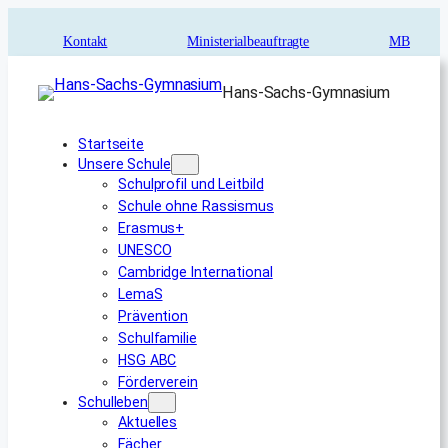
Zum
Inhalt
Kontakt
Ministerialbeauftragte
MB
springen
Hans-Sachs-Gymnasium
Startseite
Unsere Schule
Schulprofil und Leitbild
Schule ohne Rassismus
Erasmus+
UNESCO
Cambridge International
LemaS
Prävention
Schulfamilie
HSG ABC
Förderverein
Schulleben
Aktuelles
Fächer