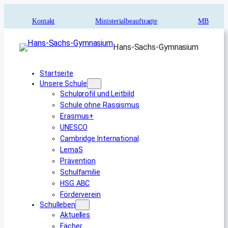
Zum
Inhalt
Kontakt
Ministerialbeauftragte
MB
springen
Hans-Sachs-Gymnasium
Startseite
Unsere Schule
Schulprofil und Leitbild
Schule ohne Rassismus
Erasmus+
UNESCO
Cambridge International
LemaS
Prävention
Schulfamilie
HSG ABC
Förderverein
Schulleben
Aktuelles
Fächer