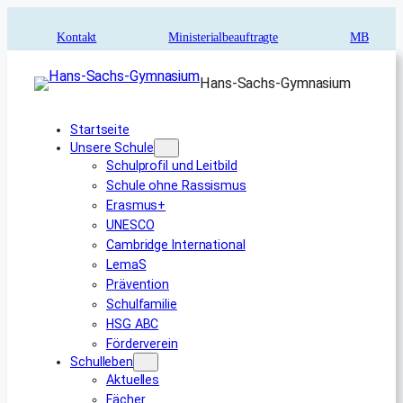
Zum
Inhalt
Kontakt
Ministerialbeauftragte
MB
springen
Hans-Sachs-Gymnasium
Startseite
Unsere Schule
Schulprofil und Leitbild
Schule ohne Rassismus
Erasmus+
UNESCO
Cambridge International
LemaS
Prävention
Schulfamilie
HSG ABC
Förderverein
Schulleben
Aktuelles
Fächer