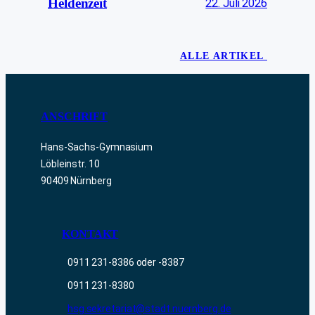
Heldenzeit
22. Juli 2026
ALLE ARTIKEL
ANSCHRIFT
Hans-Sachs-Gymnasium
Löbleinstr. 10
90409 Nürnberg
KONTAKT
0911 231-8386 oder -8387
0911 231-8380
hsg.sekretariat@stadt.nuernberg.de