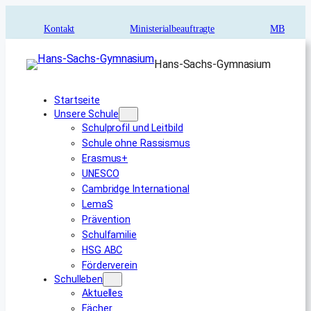
Zum
Inhalt
Kontakt
Ministerialbeauftragte
MB
springen
Hans-Sachs-Gymnasium
Startseite
Unsere Schule
Schulprofil und Leitbild
Schule ohne Rassismus
Erasmus+
UNESCO
Cambridge International
LemaS
Prävention
Schulfamilie
HSG ABC
Förderverein
Schulleben
Aktuelles
Fächer