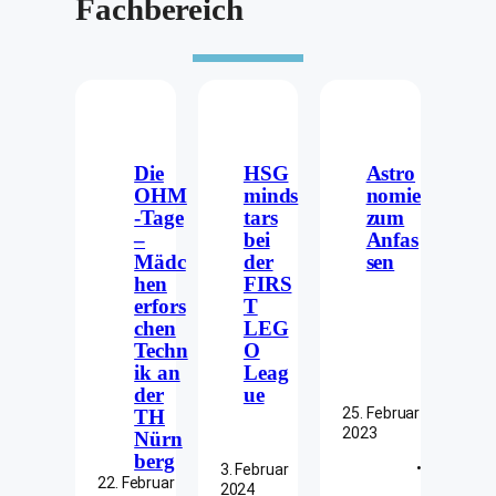
Fachbereich
Die
HSG
Astro
OHM
minds
nomie
-Tage
tars
zum
–
bei
Anfas
Mädc
der
sen
hen
FIRS
erfors
T
chen
LEG
Techn
O
ik an
Leag
der
ue
25. Februar
TH
2023
Nürn
berg
•
3. Februar
22. Februar
2024