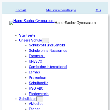
Zum
Inhalt
Kontakt
Ministerialbeauftragte
MB
springen
Hans-Sachs-Gymnasium
Startseite
Unsere Schule
Schulprofil und Leitbild
Schule ohne Rassismus
Erasmus+
UNESCO
Cambridge International
LemaS
Prävention
Schulfamilie
HSG ABC
Förderverein
Schulleben
Aktuelles
Fächer