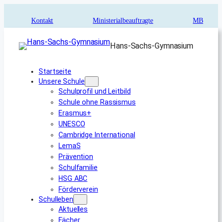
Zum
Inhalt
Kontakt
Ministerialbeauftragte
MB
springen
Hans-Sachs-Gymnasium
Startseite
Unsere Schule
Schulprofil und Leitbild
Schule ohne Rassismus
Erasmus+
UNESCO
Cambridge International
LemaS
Prävention
Schulfamilie
HSG ABC
Förderverein
Schulleben
Aktuelles
Fächer