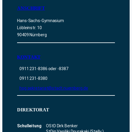
ANSCHRIFT
Hans-Sachs-Gymnasium
Löbleinstr. 10
90409 Nürnberg
KONTAKT
0911 231-8386 oder -8387
0911 231-8380
hsg.sekretariat@stadt.nuernberg.de
DIREKTORAT
Schulleitung
OStD Dirk Benker
StDin Vasiliki Dourakaki (Stellv.)