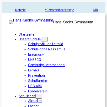
Zum
Inhalt
Kontakt
Ministerialbeauftragte
MB
springen
Hans-Sachs-Gymnasium
Startseite
Unsere Schule
Schulprofil und Leitbild
Schule ohne Rassismus
Erasmus+
UNESCO
Cambridge International
LemaS
Prävention
Schulfamilie
HSG ABC
Förderverein
Schulleben
Aktuelles
Fächer